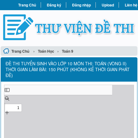
Trang Chủ
Đăng ký
Đăng nhập
Upload
Liên hệ
›
›
Trang Chủ
Toán Học
Toán 9
ĐỀ THI TUYỂN SINH VÀO LỚP 10 MÔN THI: TOÁN (VÒNG II)
THỜI GIAN LÀM BÀI: 150 PHÚT (KHÔNG KỂ THỜI GIAN PHÁT
ĐỀ)