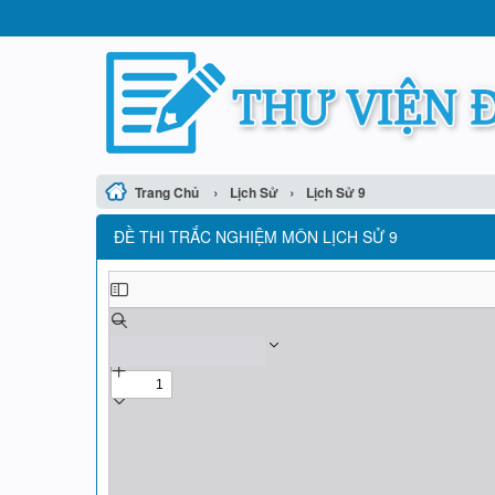
›
›
Trang Chủ
Lịch Sử
Lịch Sử 9
ĐỀ THI TRẮC NGHIỆM MÔN LỊCH SỬ 9