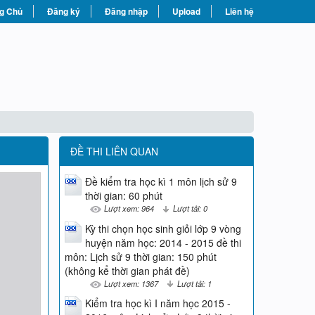
g Chủ
Đăng ký
Đăng nhập
Upload
Liên hệ
ĐỀ THI LIÊN QUAN
Đề kiểm tra học kì 1 môn lịch sử 9
thời gian: 60 phút
Lượt xem: 964
Lượt tải: 0
Kỳ thi chọn học sinh giỏi lớp 9 vòng
huyện năm học: 2014 - 2015 đề thi
môn: Lịch sử 9 thời gian: 150 phút
(không kể thời gian phát đề)
Lượt xem: 1367
Lượt tải: 1
Kiểm tra học kì I năm học 2015 -