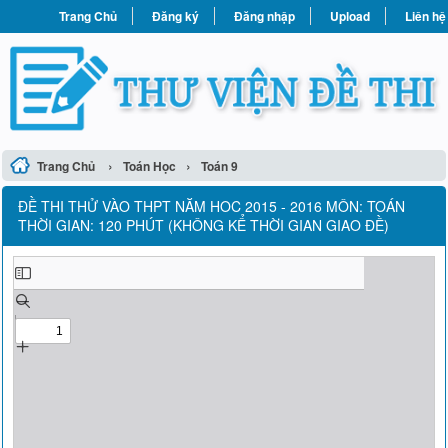
Trang Chủ
Đăng ký
Đăng nhập
Upload
Liên hệ
›
›
Trang Chủ
Toán Học
Toán 9
ĐỀ THI THỬ VÀO THPT NĂM HOC 2015 - 2016 MÔN: TOÁN
THỜI GIAN: 120 PHÚT (KHÔNG KỂ THỜI GIAN GIAO ĐỀ)