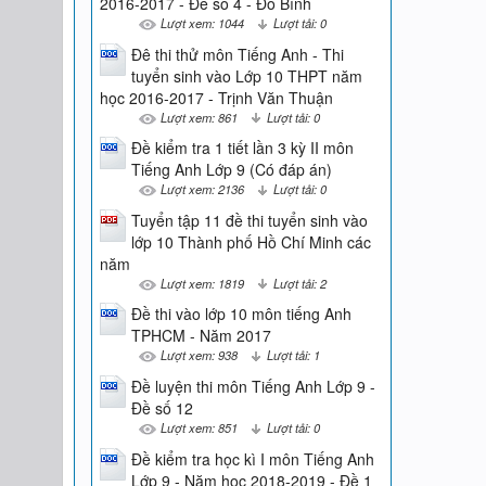
2016-2017 - Đề số 4 - Đỗ Bình
Lượt xem: 1044
Lượt tải: 0
Đê thi thử môn Tiếng Anh - Thi
tuyển sinh vào Lớp 10 THPT năm
học 2016-2017 - Trịnh Văn Thuận
Lượt xem: 861
Lượt tải: 0
Đề kiểm tra 1 tiết lần 3 kỳ II môn
Tiếng Anh Lớp 9 (Có đáp án)
Lượt xem: 2136
Lượt tải: 0
Tuyển tập 11 đề thi tuyển sinh vào
lớp 10 Thành phố Hồ Chí Minh các
năm
Lượt xem: 1819
Lượt tải: 2
Đề thi vào lớp 10 môn tiếng Anh
TPHCM - Năm 2017
Lượt xem: 938
Lượt tải: 1
Đề luyện thi môn Tiếng Anh Lớp 9 -
Đề số 12
Lượt xem: 851
Lượt tải: 0
Đề kiểm tra học kì I môn Tiếng Anh
Lớp 9 - Năm học 2018-2019 - Đề 1