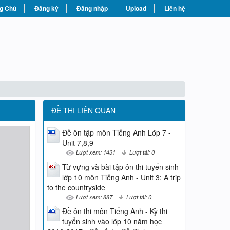
g Chủ
Đăng ký
Đăng nhập
Upload
Liên hệ
ĐỀ THI LIÊN QUAN
Đề ôn tập môn Tiếng Anh Lớp 7 -
Unit 7,8,9
Lượt xem: 1431
Lượt tải: 0
Từ vựng và bài tập ôn thi tuyển sinh
lớp 10 môn Tiếng Anh - Unit 3: A trip
to the countryside
Lượt xem: 887
Lượt tải: 0
Đề ôn thi môn Tiếng Anh - Kỳ thi
tuyển sinh vào lớp 10 năm học