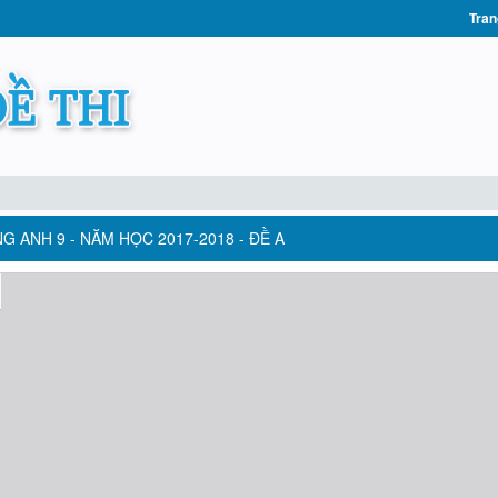
Tran
G ANH 9 - NĂM HỌC 2017-2018 - ĐỀ A