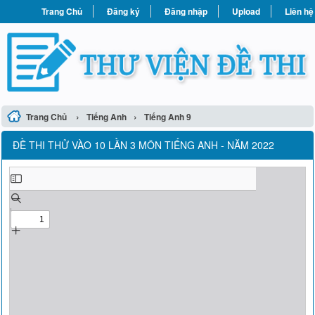
Trang Chủ
Đăng ký
Đăng nhập
Upload
Liên hệ
›
›
Trang Chủ
Tiếng Anh
Tiếng Anh 9
ĐỀ THI THỬ VÀO 10 LẦN 3 MÔN TIẾNG ANH - NĂM 2022