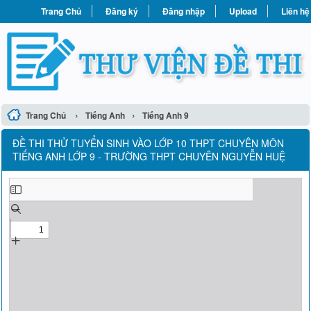
Trang Chủ
Đăng ký
Đăng nhập
Upload
Liên hệ
›
›
Trang Chủ
Tiếng Anh
Tiếng Anh 9
ĐỀ THI THỬ TUYỂN SINH VÀO LỚP 10 THPT CHUYÊN MÔN
TIẾNG ANH LỚP 9 - TRƯỜNG THPT CHUYÊN NGUYỄN HUỆ