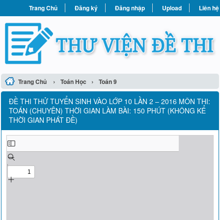
Trang Chủ
Đăng ký
Đăng nhập
Upload
Liên hệ
›
›
Trang Chủ
Toán Học
Toán 9
ĐỀ THI THỬ TUYỂN SINH VÀO LỚP 10 LẦN 2 – 2016 MÔN THI:
TOÁN (CHUYÊN) THỜI GIAN LÀM BÀI: 150 PHÚT (KHÔNG KỂ
THỜI GIAN PHÁT ĐỀ)