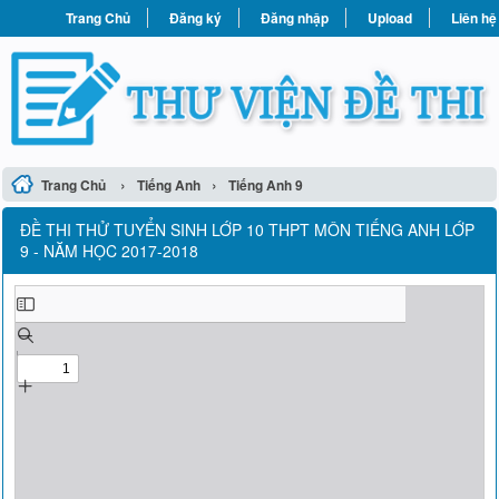
Trang Chủ
Đăng ký
Đăng nhập
Upload
Liên hệ
›
›
Trang Chủ
Tiếng Anh
Tiếng Anh 9
ĐỀ THI THỬ TUYỂN SINH LỚP 10 THPT MÔN TIẾNG ANH LỚP
9 - NĂM HỌC 2017-2018