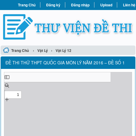
Trang Chủ
Đăng ký
Đăng nhập
Upload
Liên hệ
›
›
Trang Chủ
Vật Lý
Vật Lý 12
ĐỀ THI THỬ THPT QUỐC GIA MÔN LÝ NĂM 2016 – ĐỀ SỐ 1