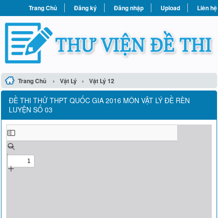
Trang Chủ
Đăng ký
Đăng nhập
Upload
Liên hệ
›
›
Trang Chủ
Vật Lý
Vật Lý 12
ĐỀ THI THỬ THPT QUỐC GIA 2016 MÔN VẬT LÝ ĐỀ RÈN
LUYỆN SỐ 03