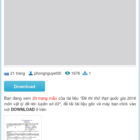
21 trang
phongnguyet00
1676
1
Download
Bạn đang xem
20 trang mẫu
của tài liệu
"Đề thi thử thpt quốc gia 2016
môn vật lý đề rèn luyện số 03"
, để tải tài liệu gốc về máy bạn click vào
nút
DOWNLOAD
ở trên