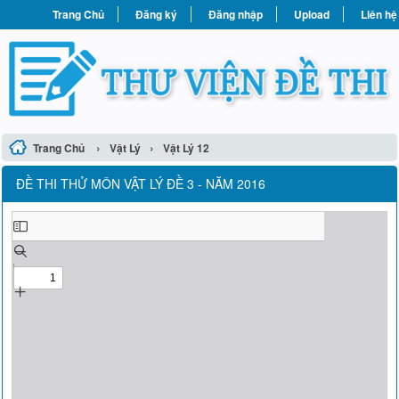
Trang Chủ
Đăng ký
Đăng nhập
Upload
Liên hệ
›
›
Trang Chủ
Vật Lý
Vật Lý 12
ĐỀ THI THỬ MÔN VẬT LÝ ĐỀ 3 - NĂM 2016