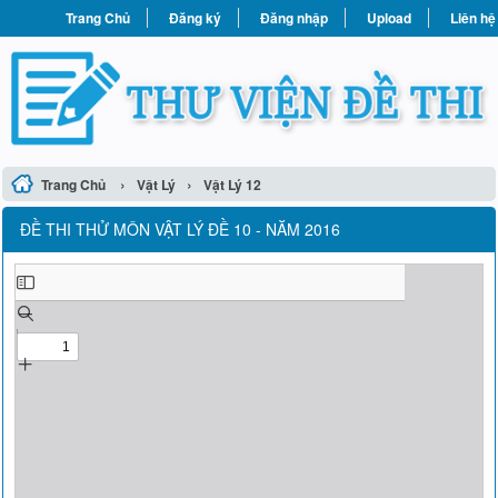
Trang Chủ
Đăng ký
Đăng nhập
Upload
Liên hệ
›
›
Trang Chủ
Vật Lý
Vật Lý 12
ĐỀ THI THỬ MÔN VẬT LÝ ĐỀ 10 - NĂM 2016