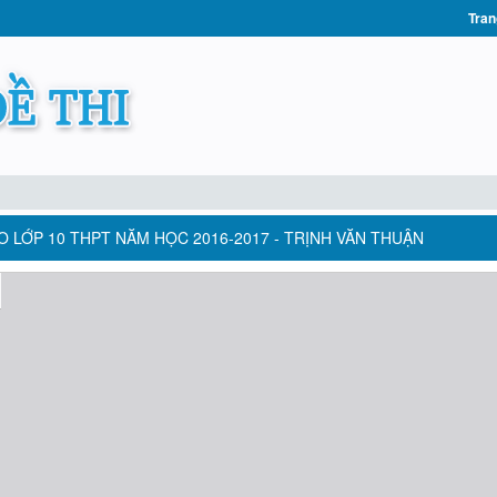
Tran
O LỚP 10 THPT NĂM HỌC 2016-2017 - TRỊNH VĂN THUẬN