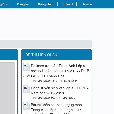
g Chủ
Đăng ký
Đăng nhập
Upload
Liên hệ
ĐỀ THI LIÊN QUAN
Đề kiểm tra môn Tiếng Anh Lớp 9
học kỳ II năm học 2015-2016 - Đề B
- Sở GD & ĐT Thanh Hóa
Lượt xem: 1310
Lượt tải: 0
Đề thi tuyển sinh vào lớp 10 THPT -
Năm học 2017-2018
Lượt xem: 953
Lượt tải: 0
Bài tật khảo sát chất lượng môn
Tiếng Anh Lớp 9 năm học 2015-