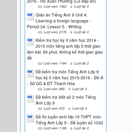
2016 - Hồ Xuân Phương (Có đáp án)
Lượt xem: 1062
Lượt tải: 0
Giáo án Tiếng Anh 9 Unit 4:
Learning a foreign language -
Period 24: Lesson 5 - Writing
Lượt xem: 2170
Lượt tải: 0
Kiểm tra học kỳ II năm học 2014 -
2015 môn tiếng anh lớp 9 thời gian
làm bài: 60 phút, không kể thời gian giao
đề
Lượt xem: 1184
Lượt tải: 2
Đề kiểm tra môn Tiếng Anh Lớp 9
học kỳ II năm học 2015-2016 - Đề A
- Sở GD & ĐT Thanh Hóa
Lượt xem: 865
Lượt tải: 0
Đề kiểm tra Viết số 2 môn Tiếng
Anh Lớp 9
Lượt xem: 872
Lượt tải: 0
Đề thi tuyển sinh lớp 10 THPT môn
Tiếng Anh Lớp 9 - Đề luyện số 1042
Lượt xem: 1188
Lượt tải: 0