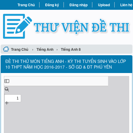
Trang Chủ
Đăng ký
Đăng nhập
Upload
Liên hệ
›
›
Trang Chủ
Tiếng Anh
Tiếng Anh 8
ĐỀ THI THỬ MÔN TIẾNG ANH - KỲ THI TUYỂN SINH VÀO LỚP
10 THPT NĂM HỌC 2016-2017 - SỞ GD & ĐT PHÚ YÊN