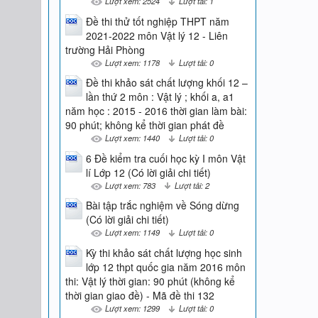
Lượt xem: 2524
Lượt tải: 1
Đề thi thử tốt nghiệp THPT năm
2021-2022 môn Vật lý 12 - Liên
trường Hải Phòng
Lượt xem: 1178
Lượt tải: 0
Đề thi khảo sát chất lượng khối 12 –
lần thứ 2 môn : Vật lý ; khối a, a1
năm học : 2015 - 2016 thời gian làm bài:
90 phút; không kể thời gian phát đề
Lượt xem: 1440
Lượt tải: 0
6 Đề kiểm tra cuối học kỳ I môn Vật
lí Lớp 12 (Có lời giải chi tiết)
Lượt xem: 783
Lượt tải: 2
Bài tập trắc nghiệm về Sóng dừng
(Có lời giải chi tiết)
Lượt xem: 1149
Lượt tải: 0
Kỳ thi khảo sát chất lượng học sinh
lớp 12 thpt quốc gia năm 2016 môn
thi: Vật lý thời gian: 90 phút (không kể
thời gian giao đề) - Mã đề thi 132
Lượt xem: 1299
Lượt tải: 0