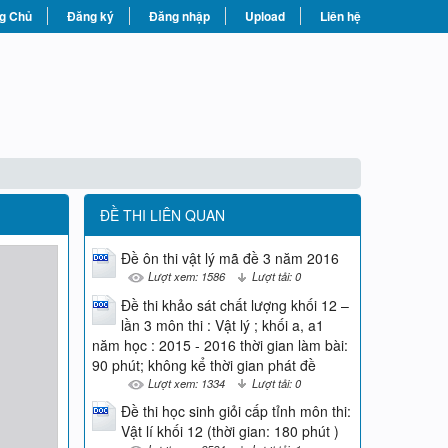
g Chủ
Đăng ký
Đăng nhập
Upload
Liên hệ
ĐỀ THI LIÊN QUAN
Đề ôn thi vật lý mã đề 3 năm 2016
Lượt xem: 1586
Lượt tải: 0
Đề thi khảo sát chất lượng khối 12 –
lần 3 môn thi : Vật lý ; khối a, a1
năm học : 2015 - 2016 thời gian làm bài:
90 phút; không kể thời gian phát đề
Lượt xem: 1334
Lượt tải: 0
Đề thi học sinh giỏi cấp tỉnh môn thi:
Vật lí khối 12 (thời gian: 180 phút )