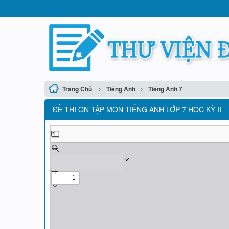
›
›
Trang Chủ
Tiếng Anh
Tiếng Anh 7
ĐỀ THI ÔN TẬP MÔN TIẾNG ANH LỚP 7 HỌC KỲ II