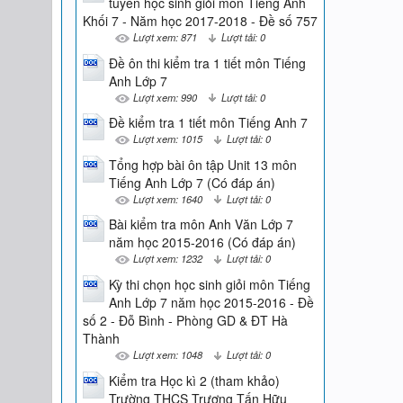
tuyển học sinh giỏi môn Tiếng Anh
Khối 7 - Năm học 2017-2018 - Đề số 757
Lượt xem: 871
Lượt tải: 0
Đề ôn thi kiểm tra 1 tiết môn Tiếng
Anh Lớp 7
Lượt xem: 990
Lượt tải: 0
Đề kiểm tra 1 tiết môn Tiếng Anh 7
Lượt xem: 1015
Lượt tải: 0
Tổng hợp bài ôn tập Unit 13 môn
Tiếng Anh Lớp 7 (Có đáp án)
Lượt xem: 1640
Lượt tải: 0
Bài kiểm tra môn Anh Văn Lớp 7
năm học 2015-2016 (Có đáp án)
Lượt xem: 1232
Lượt tải: 0
Kỳ thi chọn học sinh giỏi môn Tiếng
Anh Lớp 7 năm học 2015-2016 - Đề
số 2 - Đỗ Bình - Phòng GD & ĐT Hà
Thành
Lượt xem: 1048
Lượt tải: 0
Kiểm tra Học kì 2 (tham khảo)
Trường THCS Trương Tấn Hữu