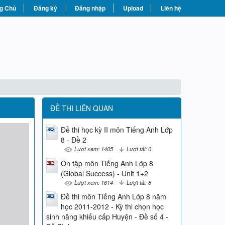
g Chủ
Đăng ký
Đăng nhập
Upload
Liên hệ
ĐỀ THI LIÊN QUAN
Đề thi học kỳ II môn Tiếng Anh Lớp
8 - Đề 2
Lượt xem: 1405
Lượt tải: 0
Ôn tập môn Tiếng Anh Lớp 8
(Global Success) - Unit 1+2
Lượt xem: 1614
Lượt tải: 8
Đề thi môn Tiếng Anh Lớp 8 năm
học 2011-2012 - Kỳ thi chọn học
sinh năng khiếu cấp Huyện - Đề số 4 -