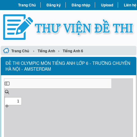
Trang Chủ
Đăng ký
Đăng nhập
Upload
Liên hệ
›
›
Trang Chủ
Tiếng Anh
Tiếng Anh 6
ĐỀ THI OLYMPIC MÔN TIẾNG ANH LỚP 6 - TRƯỜNG CHUYÊN
HÀ NỘI - AMSTERDAM