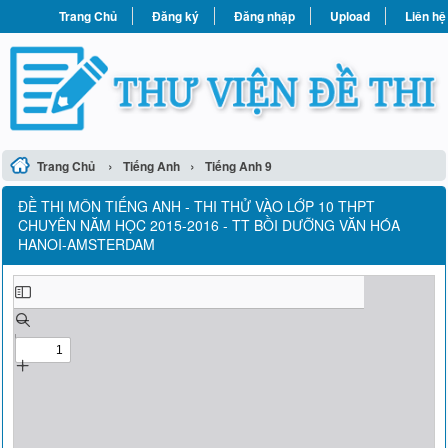
Trang Chủ
Đăng ký
Đăng nhập
Upload
Liên hệ
›
›
Trang Chủ
Tiếng Anh
Tiếng Anh 9
ĐỀ THI MÔN TIẾNG ANH - THI THỬ VÀO LỚP 10 THPT
CHUYÊN NĂM HỌC 2015-2016 - TT BỒI DƯỠNG VĂN HÓA
HANOI-AMSTERDAM