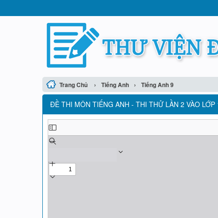
›
›
Trang Chủ
Tiếng Anh
Tiếng Anh 9
ĐỀ THI MÔN TIẾNG ANH - THI THỬ LẦN 2 VÀO LỚP