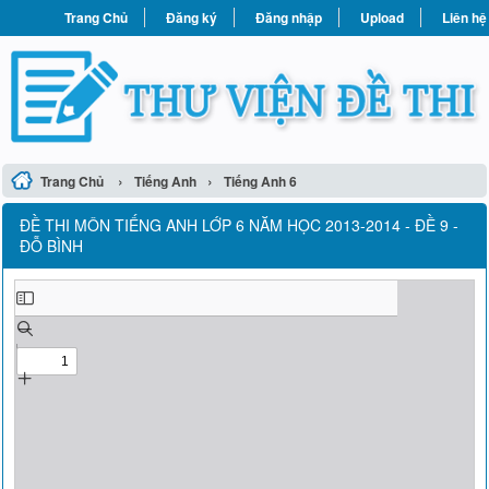
Trang Chủ
Đăng ký
Đăng nhập
Upload
Liên hệ
›
›
Trang Chủ
Tiếng Anh
Tiếng Anh 6
ĐỀ THI MÔN TIẾNG ANH LỚP 6 NĂM HỌC 2013-2014 - ĐỀ 9 -
ĐỖ BÌNH