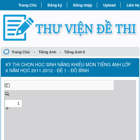
Trang Chủ
Đăng ký
Đăng nhập
Upload
Liên hệ
›
›
Trang Chủ
Tiếng Anh
Tiếng Anh 6
KỲ THI CHỌN HỌC SINH NĂNG KHIẾU MÔN TIẾNG ANH LỚP
6 NĂM HỌC 2011-2012 - ĐỀ 1 - ĐỖ BÌNH