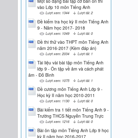
Một số dạng bài tập cơ bản ôn thi
vào Lớp 10 môn Tiếng Anh
Lượt xem: 1344
Lượt tải: 2
Đề kiểm tra học kỳ II môn Tiếng Anh
9 - Năm học 2017- 2018
Lượt xem: 1049
Lượt tải: 0
Đề thi thử vào THPT môn Tiếng Anh
năm 2016-2017 (Kèm đáp án)
Lượt xem: 2034
Lượt tải: 1
Tài liệu vài bài tập môn Tiếng Anh
lớp 9 - Ôn tập về âm và cách phát
âm - Đỗ Bình
Lượt xem: 1075
Lượt tải: 1
Đề cương môn Tiếng Anh Lớp 9 -
Học kỳ II năm học 2010-2011
Lượt xem: 1130
Lượt tải: 0
Bài kiểm tra 1 tiết môn Tiếng Anh 9 -
Trường THCS Nguyễn Trung Trực
Lượt xem: 1216
Lượt tải: 0
Bài ôn tập môn Tiếng Anh Lớp 9 học
kỳ II năm học 2016-2017