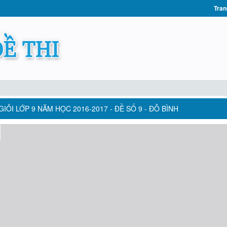
Tran
IỎI LỚP 9 NĂM HỌC 2016-2017 - ĐỀ SỐ 9 - ĐỖ BÌNH