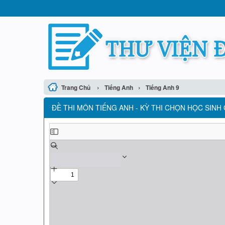
›
›
Trang Chủ
Tiếng Anh
Tiếng Anh 9
ĐỀ THI MÔN TIẾNG ANH - KỲ THI CHỌN HỌC SINH G