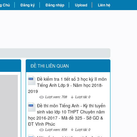
g Chủ
Đăng ký
Đăng nhập
Upload
Liên hệ
ĐỀ THI LIÊN QUAN
Đề kiểm tra 1 tiết số 3 học kỳ II môn
Tiếng Anh Lớp 9 - Năm học 2018-
2019
Lượt xem: 708
Lượt tải: 0
Đề thi môn Tiếng Anh - Kỳ thi tuyển
sinh vào lớp 10 THPT Chuyên năm
học 2016-2017 - Mã đề 325 - Sở GD &
ĐT Vĩnh Phúc
Lượt xem: 858
Lượt tải: 0