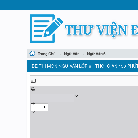
›
›
Trang Chủ
Ngữ Văn
Ngữ Văn 6
ĐỀ THI MÔN NGỮ VĂN LỚP 6 - THỜI GIAN 150 PHÚ