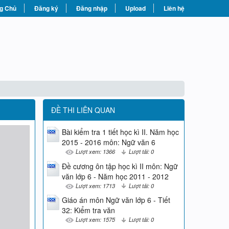
g Chủ
Đăng ký
Đăng nhập
Upload
Liên hệ
ĐỀ THI LIÊN QUAN
Bài kiểm tra 1 tiết học kì II. Năm học
2015 - 2016 môn: Ngữ văn 6
Lượt xem: 1366
Lượt tải: 0
Đề cương ôn tập học kì II môn: Ngữ
văn lớp 6 - Năm học 2011 - 2012
Lượt xem: 1713
Lượt tải: 0
Giáo án môn Ngữ văn lớp 6 - Tiết
32: Kiểm tra văn
Lượt xem: 1575
Lượt tải: 0