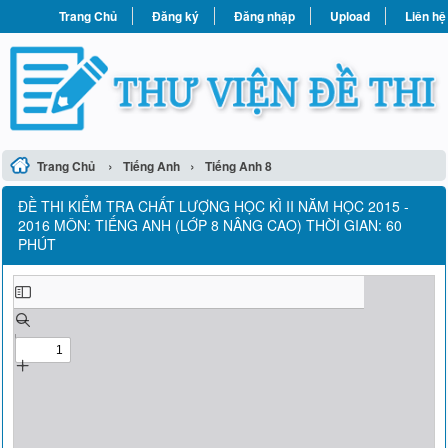
Trang Chủ
Đăng ký
Đăng nhập
Upload
Liên hệ
›
›
Trang Chủ
Tiếng Anh
Tiếng Anh 8
ĐỀ THI KIỂM TRA CHẤT LƯỢNG HỌC KÌ II NĂM HỌC 2015 -
2016 MÔN: TIẾNG ANH (LỚP 8 NÂNG CAO) THỜI GIAN: 60
PHÚT