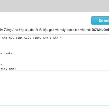
Down
môn Tiếng Anh Lớp 6"
, để tải tài liệu gốc về máy bạn click vào nút
DOWNLOA
 SÁT HỌC SINH GIỎI TIẾNG ANH 6 LẦN 4

e banks

r.

nis, Nam?

______ finish it before I play table tennis.

rob, Minh?

ou________ without a ticket

ngland.

g? – Every week.
