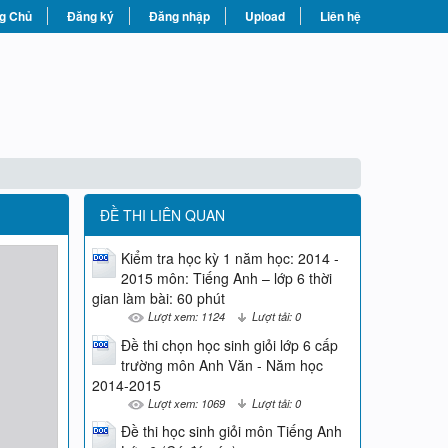
g Chủ
Đăng ký
Đăng nhập
Upload
Liên hệ
ĐỀ THI LIÊN QUAN
Kiểm tra học kỳ 1 năm học: 2014 -
2015 môn: Tiếng Anh – lớp 6 thời
gian làm bài: 60 phút
Lượt xem: 1124
Lượt tải: 0
Đề thi chọn học sinh giỏi lớp 6 cấp
trường môn Anh Văn - Năm học
2014-2015
Lượt xem: 1069
Lượt tải: 0
Đề thi học sinh giỏi môn Tiếng Anh