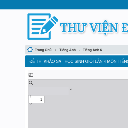
›
›
Trang Chủ
Tiếng Anh
Tiếng Anh 6
ĐỀ THI KHẢO SÁT HỌC SINH GIỎI LẦN 4 MÔN TIẾN