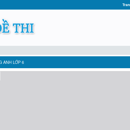
Tran
G ANH LỚP 6