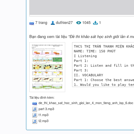
7 trang
duthien27
1045
1
Bạn đang xem tài liệu
"Đề thi khảo sát học sinh giỏi lần 4 
THCS THỊ TRẤN THANH MIỆN KHẢO
NAME: TIME: 150 PHÚT

I Listening

Part 1: 

Part 2: Listen and fill in th
Part 3:

II. VOCABULARY

Part 1: Choose the best answe
1. Would you like to play ten
A. I’d like to, but I can’t	B. Yes, I’d like to	C. No, thanks	D. I’d like to go

2. I have some home work. I__
Tài liệu đính kèm:
A. should to	B. need to 	C. ought	D. want

de_thi_khao_sat_hoc_sinh_gioi_lan_4_mon_tieng_anh_lop_6.doc
3. Can I borrow your fishing 
part 3.mp3
A. No, I can’t 	B. I’m sorry Nam I’m using C. I’d love to	D. Yes, please

4. Traffic police never let y
t1.mp3
A. go	B. going	C. to go	D. gone

t2.mp3
5. London is the________ of E
A. capital	B. the capital	C. a capital	D. one capital

6. ________ do you go shoppin