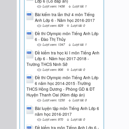
Lớp 6 (Có đáp án)
Lượt xem: 1436
Lượt tải: 1
Bài kiểm tra lần thứ 4 môn Tiếng
Anh Lớp 6 - Năm học 2016-2017
Lượt xem: 829
Lượt tải: 0
Đề thi Olympic môn Tiếng Anh Lớp
6 - Đào Thị Thủy
Lượt xem: 1347
Lượt tải: 1
Đề kiểm tra học kì I môn Tiếng Anh
Lớp 6 - Năm học 2017-2018 -
Trường THCS Ninh Sở
Lượt xem: 906
Lượt tải: 0
Đề thi Olympic môn Tiếng Anh Lớp
6 năm học 2014-2015 -Trường
THCS Hồng Dương - Phòng GD & ĐT
Huyện Thanh Oai (Kèm đáp án)
Lượt xem: 1230
Lượt tải: 0
Bài luyện tập môn Tiếng Anh Lớp 6
năm học 2016-2017
Lượt xem: 970
Lượt tải: 0
Đề kiểm tra môn Tiếng Anh Lớp 6 -