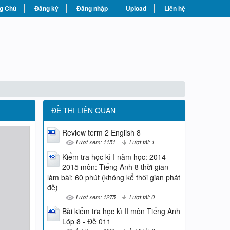
g Chủ
Đăng ký
Đăng nhập
Upload
Liên hệ
ĐỀ THI LIÊN QUAN
Review term 2 English 8
Lượt xem: 1151
Lượt tải: 1
Kiểm tra học kì I năm học: 2014 -
2015 môn: Tiếng Anh 8 thời gian
làm bài: 60 phút (không kể thời gian phát
đề)
Lượt xem: 1275
Lượt tải: 0
Bài kiểm tra học kì II môn Tiếng Anh
Lớp 8 - Đề 011