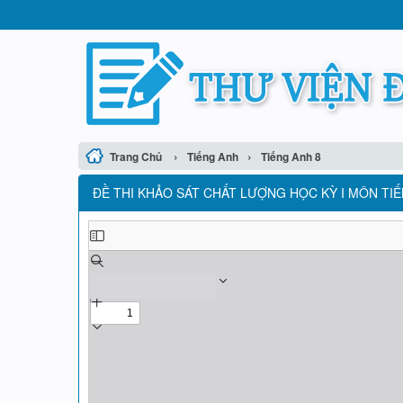
›
›
Trang Chủ
Tiếng Anh
Tiếng Anh 8
ĐỀ THI KHẢO SÁT CHẤT LƯỢNG HỌC KỲ I MÔN TIẾ