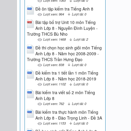
Lượt xem: 1065
Lượt tải: 0
Đề ôn tập kiểm tra Tiếng Anh 8
Lượt xem: 964
Lượt tải: 0
Bài tập bổ trợ Unit 10 môn Tiếng
Anh Lớp 8 - Nguyễn Đình Luyện -
Trường THCS Bù Nho
Lượt xem: 1468
Lượt tải: 2
Đề thi chọn học sinh giỏi môn Tiếng
Anh Lớp 8 - Năm học 2008-2009 -
Trường THCS Trần Hưng Đạo
Lượt xem: 838
Lượt tải: 0
Đề kiểm tra 1 tiết lần 1 môn Tiếng
Anh Lớp 8 - Năm học 2018-2019
Lượt xem: 1102
Lượt tải: 0
Bài kiểm tra viết số 2 môn Tiếng
Anh Lớp 8
Lượt xem: 762
Lượt tải: 0
Bài kiểm tra thực hành môn Tiếng
Anh Lớp 8 - Đào Trọng Linh - Đề 3A
Lượt xem: 1153
Lượt tải: 0