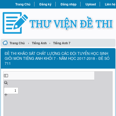
Trang Chủ
Đăng ký
Đăng nhập
Upload
Liên hệ
›
›
Trang Chủ
Tiếng Anh
Tiếng Anh 7
ĐỀ THI KHẢO SÁT CHẤT LƯỢNG CÁC ĐỘI TUYỂN HỌC SINH
GIỎI MÔN TIẾNG ANH KHỐI 7 - NĂM HỌC 2017-2018 - ĐỀ SỐ
711