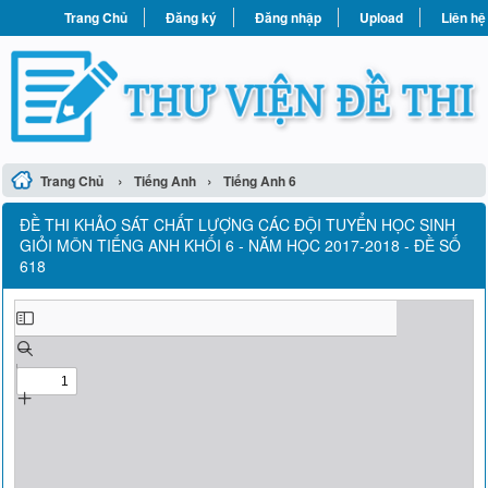
Trang Chủ
Đăng ký
Đăng nhập
Upload
Liên hệ
›
›
Trang Chủ
Tiếng Anh
Tiếng Anh 6
ĐỀ THI KHẢO SÁT CHẤT LƯỢNG CÁC ĐỘI TUYỂN HỌC SINH
GIỎI MÔN TIẾNG ANH KHỐI 6 - NĂM HỌC 2017-2018 - ĐỀ SỐ
618