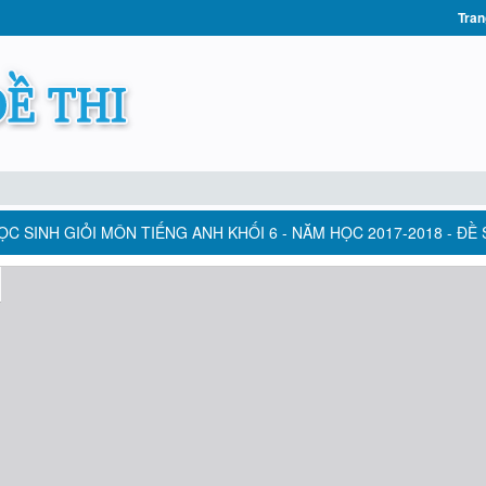
Tran
C SINH GIỎI MÔN TIẾNG ANH KHỐI 6 - NĂM HỌC 2017-2018 - ĐỀ 