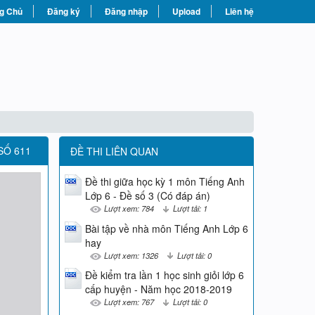
g Chủ
Đăng ký
Đăng nhập
Upload
Liên hệ
SỐ 611
ĐỀ THI LIÊN QUAN
Đề thi giữa học kỳ 1 môn Tiếng Anh
Lớp 6 - Đề số 3 (Có đáp án)
Lượt xem: 784
Lượt tải: 1
Bài tập về nhà môn Tiếng Anh Lớp 6
hay
Lượt xem: 1326
Lượt tải: 0
Đề kiểm tra lần 1 học sinh giỏi lớp 6
cấp huyện - Năm học 2018-2019
Lượt xem: 767
Lượt tải: 0