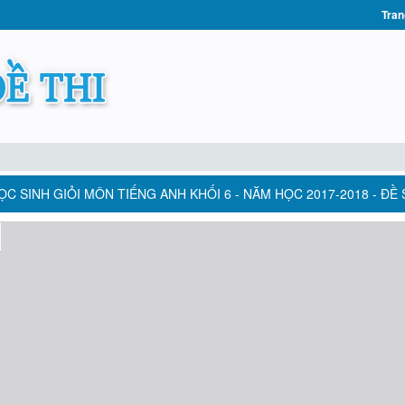
Tran
C SINH GIỎI MÔN TIẾNG ANH KHỐI 6 - NĂM HỌC 2017-2018 - ĐỀ 