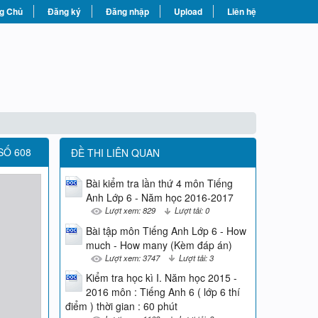
g Chủ
Đăng ký
Đăng nhập
Upload
Liên hệ
SỐ 608
ĐỀ THI LIÊN QUAN
Bài kiểm tra lần thứ 4 môn Tiếng
Anh Lớp 6 - Năm học 2016-2017
Lượt xem: 829
Lượt tải: 0
Bài tập môn Tiếng Anh Lớp 6 - How
much - How many (Kèm đáp án)
Lượt xem: 3747
Lượt tải: 3
Kiểm tra học kì I. Năm học 2015 -
2016 môn : Tiếng Anh 6 ( lớp 6 thí
điểm ) thời gian : 60 phút