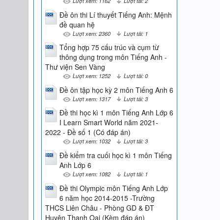
Lượt xem: 1162
Lượt tải: 2
Đề ôn thi Lí thuyết Tiếng Anh: Mệnh
đề quan hệ
Lượt xem: 2360
Lượt tải: 1
Tổng hợp 75 cấu trúc và cụm từ
thông dụng trong môn Tiếng Anh -
Thư viện Sen Vàng
Lượt xem: 1252
Lượt tải: 0
Đề ôn tập học kỳ 2 môn Tiếng Anh 6
Lượt xem: 1317
Lượt tải: 3
Đề thi học kì 1 môn Tiếng Anh Lớp 6
I Learn Smart World năm 2021-
2022 - Đề số 1 (Có đáp án)
Lượt xem: 1032
Lượt tải: 3
Đề kiểm tra cuối học kì 1 môn Tiếng
Anh Lớp 6
Lượt xem: 1082
Lượt tải: 1
Đề thi Olympic môn Tiếng Anh Lớp
6 năm học 2014-2015 -Trường
THCS Liên Châu - Phòng GD & ĐT
Huyện Thanh Oai (Kèm đáp án)