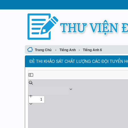
›
›
Trang Chủ
Tiếng Anh
Tiếng Anh 6
ĐỀ THI KHẢO SÁT CHẤT LƯỢNG CÁC ĐỘI TUYỂN HỌ