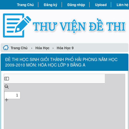
Trang Chủ
Đăng ký
Đăng nhập
Upload
Liên hệ
›
›
Trang Chủ
Hóa Học
Hóa Học 9
ĐỀ THI HỌC SINH GIỎI THÀNH PHỐ HẢI PHÒNG NĂM HỌC
2009-2010 MÔN: HÓA HỌC LỚP 9 BẢNG A