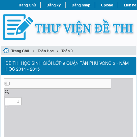
Trang Chủ
Đăng ký
Đăng nhập
Upload
Liên hệ
›
›
Trang Chủ
Toán Học
Toán 9
ĐỀ THI HỌC SINH GIỎI LỚP 9 QUẬN TÂN PHÚ VÒNG 2 - NĂM
HỌC 2014 - 2015