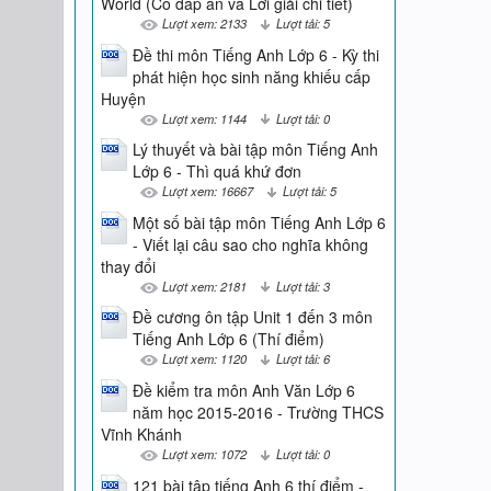
World (Có đáp án và Lời giải chi tiết)
Lượt xem: 2133
Lượt tải: 5
Đề thi môn Tiếng Anh Lớp 6 - Kỳ thi
phát hiện học sinh năng khiếu cấp
Huyện
Lượt xem: 1144
Lượt tải: 0
Lý thuyết và bài tập môn Tiếng Anh
Lớp 6 - Thì quá khứ đơn
Lượt xem: 16667
Lượt tải: 5
Một số bài tập môn Tiếng Anh Lớp 6
- Viết lại câu sao cho nghĩa không
thay đổi
Lượt xem: 2181
Lượt tải: 3
Đề cương ôn tập Unit 1 đến 3 môn
Tiếng Anh Lớp 6 (Thí điểm)
Lượt xem: 1120
Lượt tải: 6
Đề kiểm tra môn Anh Văn Lớp 6
năm học 2015-2016 - Trường THCS
Vĩnh Khánh
Lượt xem: 1072
Lượt tải: 0
121 bài tập tiếng Anh 6 thí điểm -