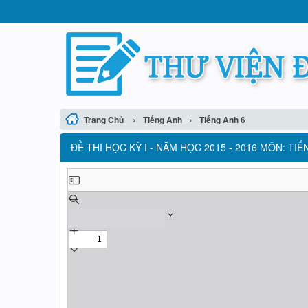
›
›
Trang Chủ
Tiếng Anh
Tiếng Anh 6
ĐỀ THI HỌC KỲ I - NĂM HỌC 2015 - 2016 MÔN: TIẾ