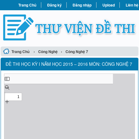
Trang Chủ
Đăng ký
Đăng nhập
Upload
Liên hệ
›
›
Trang Chủ
Công Nghệ
Công Nghệ 7
ĐỀ THI HỌC KỲ I NĂM HỌC 2015 – 2016 MÔN: CÔNG NGHỆ 7