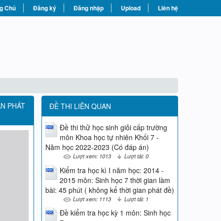
g Chủ
Đăng ký
Đăng nhập
Upload
Liên hệ
AN PHÁT
ĐỀ THI LIÊN QUAN
Đề thi thử học sinh giỏi cấp trường
môn Khoa học tự nhiên Khối 7 -
Năm học 2022-2023 (Có đáp án)
Lượt xem: 1013
Lượt tải: 0
Kiểm tra học kì I năm học: 2014 -
2015 môn: Sinh học 7 thời gian làm
bài: 45 phút ( không kể thời gian phát đề)
Lượt xem: 1113
Lượt tải: 1
Đề kiểm tra học kỳ 1 môn: Sinh học