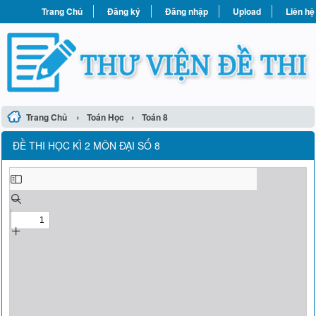
Trang Chủ
Đăng ký
Đăng nhập
Upload
Liên hệ
›
›
Trang Chủ
Toán Học
Toán 8
ĐỀ THI HỌC KÌ 2 MÔN ĐẠI SỐ 8