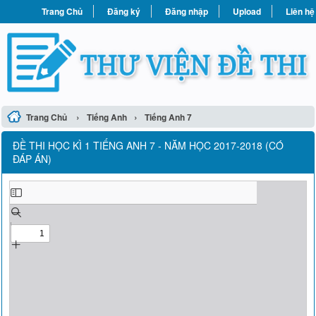
Trang Chủ
Đăng ký
Đăng nhập
Upload
Liên hệ
›
›
Trang Chủ
Tiếng Anh
Tiếng Anh 7
ĐỀ THI HỌC KÌ 1 TIẾNG ANH 7 - NĂM HỌC 2017-2018 (CÓ
ĐÁP ÁN)