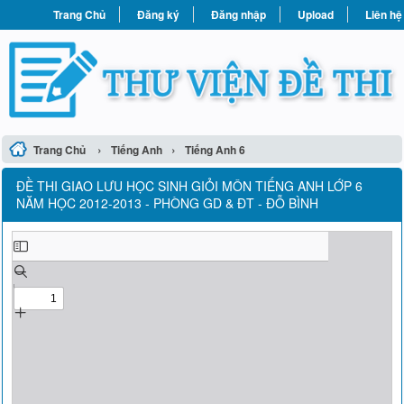
Trang Chủ
Đăng ký
Đăng nhập
Upload
Liên hệ
›
›
Trang Chủ
Tiếng Anh
Tiếng Anh 6
ĐỀ THI GIAO LƯU HỌC SINH GIỎI MÔN TIẾNG ANH LỚP 6
NĂM HỌC 2012-2013 - PHÒNG GD & ĐT - ĐỖ BÌNH