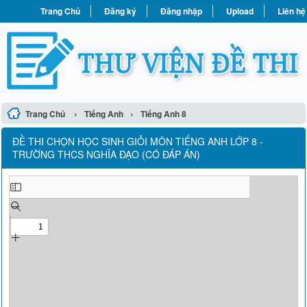
Trang Chủ
Đăng ký
Đăng nhập
Upload
Liên hệ
›
›
Trang Chủ
Tiếng Anh
Tiếng Anh 8
ĐỀ THI CHỌN HỌC SINH GIỎI MÔN TIẾNG ANH LỚP 8 -
TRƯỜNG THCS NGHĨA ĐẠO (CÓ ĐÁP ÁN)