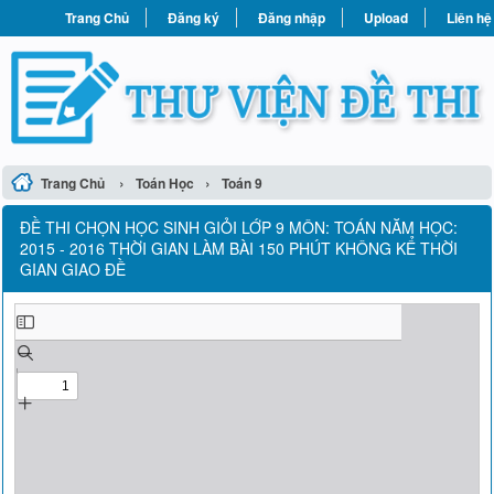
Trang Chủ
Đăng ký
Đăng nhập
Upload
Liên hệ
›
›
Trang Chủ
Toán Học
Toán 9
ĐỀ THI CHỌN HỌC SINH GIỎI LỚP 9 MÔN: TOÁN NĂM HỌC:
2015 - 2016 THỜI GIAN LÀM BÀI 150 PHÚT KHÔNG KỂ THỜI
GIAN GIAO ĐỀ