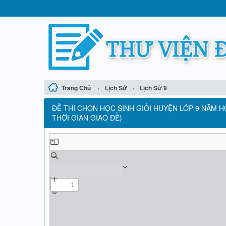
›
›
Trang Chủ
Lịch Sử
Lịch Sử 9
ĐỀ THI CHỌN HỌC SINH GIỎI HUYỆN LỚP 9 NĂM HỌ
THỜI GIAN GIAO ĐỀ)