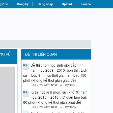
g Chủ
Đăng ký
Đăng nhập
Upload
Liên hệ
ÔNG KỂ
ĐỀ THI LIÊN QUAN
Đề thi chọn học sinh giỏi cấp tỉnh
năm học 2009 - 2010 môn thi : Lịch
sử – Lớp 9 – thcs thời gian làm bài: 150
phút (không kể thời gian giao đề)
Lượt xem: 1298
Lượt tải: 2
Kì thi học kì II môn: sử (khối 9) năm
học: 2015 – 2016 thời gian làm bài:
60 phút (không kể thời gian phát đề)
Lượt xem: 1090
Lượt tải: 0