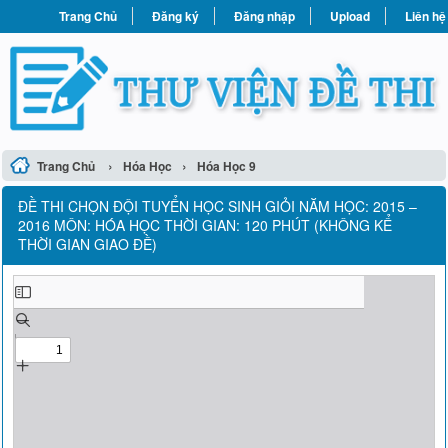
Trang Chủ
Đăng ký
Đăng nhập
Upload
Liên hệ
›
›
Trang Chủ
Hóa Học
Hóa Học 9
ĐỀ THI CHỌN ĐỘI TUYỂN HỌC SINH GIỎI NĂM HỌC: 2015 –
2016 MÔN: HÓA HỌC THỜI GIAN: 120 PHÚT (KHÔNG KỂ
THỜI GIAN GIAO ĐỀ)