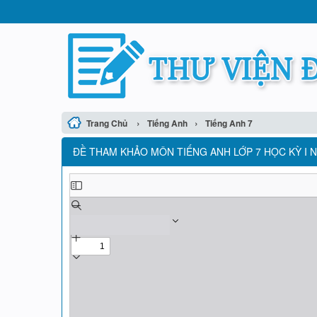
›
›
Trang Chủ
Tiếng Anh
Tiếng Anh 7
ĐỀ THAM KHẢO MÔN TIẾNG ANH LỚP 7 HỌC KỲ I N