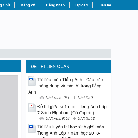
g Chủ
Đăng ký
Đăng nhập
Upload
Liên hệ
ĐỀ THI LIÊN QUAN
Tài liệu môn Tiếng Anh - Cấu trúc
thông dụng và các thì trong tiếng
Anh
Lượt xem: 1261
Lượt tải: 0
Đề thi giữa kì 1 môn Tiếng Anh Lớp
7 Sách Right on! (Có đáp án)
Lượt xem: 6158
Lượt tải: 12
Tài liệu luyện thi học sinh giỏi môn
Tiếng Anh Lớp 7 năm học 2013-