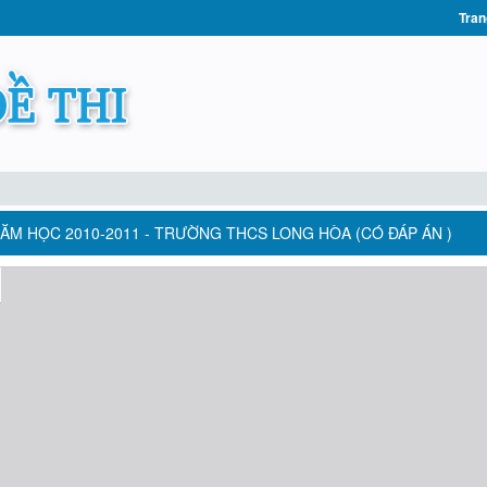
Tran
ĂM HỌC 2010-2011 - TRƯỜNG THCS LONG HÒA (CÓ ĐÁP ÁN )