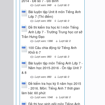
2014 - Đề số 7 - Đỗ Bình
Lượt xem: 948
Lượt tải: 0
Bài luyện tập Unit 8 môn Tiếng Anh
Lớp 7 (Thí điểm)
Lượt xem: 856
Lượt tải: 0
Đề thi kiểm tra học kì I môn Tiếng
Anh Lớp 7 - Trường Trung học cơ sở
Trần Hưng Đạo
Lượt xem: 1386
Lượt tải: 0
100 Câu chia động từ Tiếng Anh
Khối 6-7
Lượt xem: 993
Lượt tải: 3
Bài luyện tập môn Tiếng Anh Lớp 7 -
Năm học 2015-2016 - Ôn tập Unit 7
& 8
Lượt xem: 890
Lượt tải: 0
Đề kiểm tra học kỳ II năm học 2015
- 2016. Môn: Tiếng Anh 7 thời gian
làm bài: 60 phút
Lượt xem: 1046
Lượt tải: 0
Đề thi học sinh giỏi môn Tiếng Anh