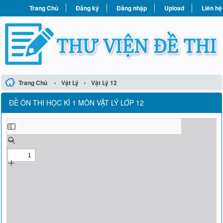
Trang Chủ
Đăng ký
Đăng nhập
Upload
Liên hệ
›
›
Trang Chủ
Vật Lý
Vật Lý 12
ĐỀ ÔN THI HỌC KÌ 1 MÔN VẬT LÝ LỚP 12