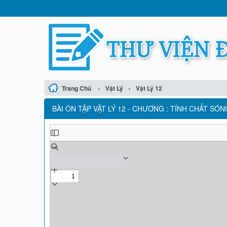
›
›
Trang Chủ
Vật Lý
Vật Lý 12
BÀI ÔN TẬP VẬT LÝ 12 - CHƯƠNG : TÍNH CHẤT SÓ