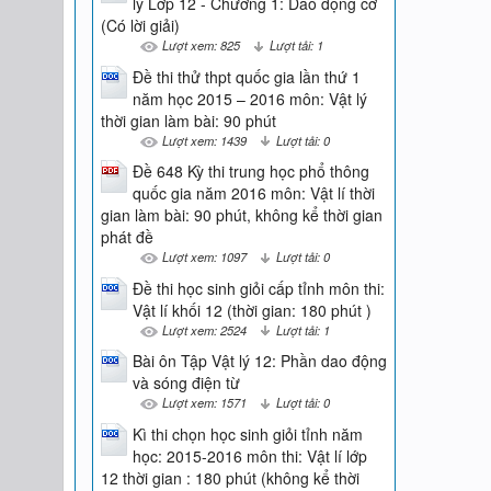
lý Lớp 12 - Chương 1: Dao động cơ
(Có lời giải)
Lượt xem: 825
Lượt tải: 1
Đề thi thử thpt quốc gia lần thứ 1
năm học 2015 – 2016 môn: Vật lý
thời gian làm bài: 90 phút
Lượt xem: 1439
Lượt tải: 0
Đề 648 Kỳ thi trung học phổ thông
quốc gia năm 2016 môn: Vật lí thời
gian làm bài: 90 phút, không kể thời gian
phát đề
Lượt xem: 1097
Lượt tải: 0
Đề thi học sinh giỏi cấp tỉnh môn thi:
Vật lí khối 12 (thời gian: 180 phút )
Lượt xem: 2524
Lượt tải: 1
Bài ôn Tập Vật lý 12: Phần dao động
và sóng điện từ
Lượt xem: 1571
Lượt tải: 0
Kì thi chọn học sinh giỏi tỉnh năm
học: 2015-2016 môn thi: Vật lí lớp
12 thời gian : 180 phút (không kể thời