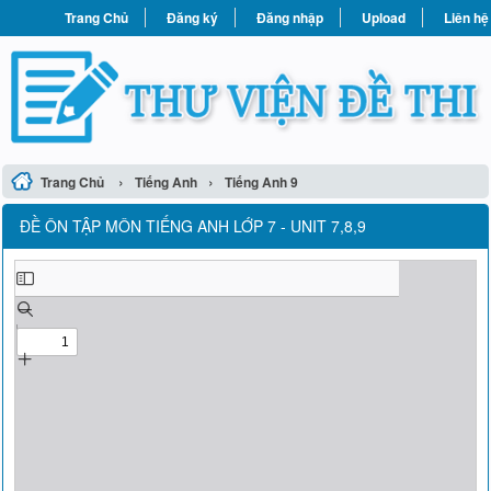
Trang Chủ
Đăng ký
Đăng nhập
Upload
Liên hệ
›
›
Trang Chủ
Tiếng Anh
Tiếng Anh 9
ĐỀ ÔN TẬP MÔN TIẾNG ANH LỚP 7 - UNIT 7,8,9