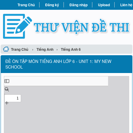
Trang Chủ
Đăng ký
Đăng nhập
Upload
Liên hệ
›
›
Trang Chủ
Tiếng Anh
Tiếng Anh 6
ĐỀ ÔN TẬP MÔN TIẾNG ANH LỚP 6 - UNIT 1: MY NEW
SCHOOL