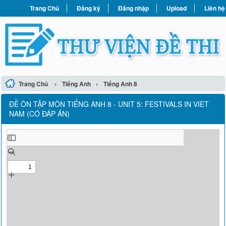
Trang Chủ
Đăng ký
Đăng nhập
Upload
Liên hệ
›
›
Trang Chủ
Tiếng Anh
Tiếng Anh 8
ĐỀ ÔN TẬP MÔN TIẾNG ANH 8 - UNIT 5: FESTIVALS IN VIET
NAM (CÓ ĐÁP ÁN)