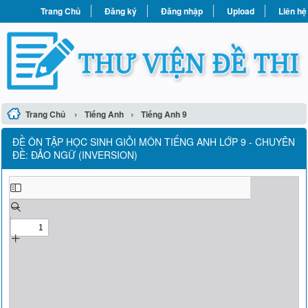
Trang Chủ
Đăng ký
Đăng nhập
Upload
Liên hệ
›
›
Trang Chủ
Tiếng Anh
Tiếng Anh 9
ĐỀ ÔN TẬP HỌC SINH GIỎI MÔN TIẾNG ANH LỚP 9 - CHUYÊN
ĐỀ: ĐẢO NGỮ (INVERSION)